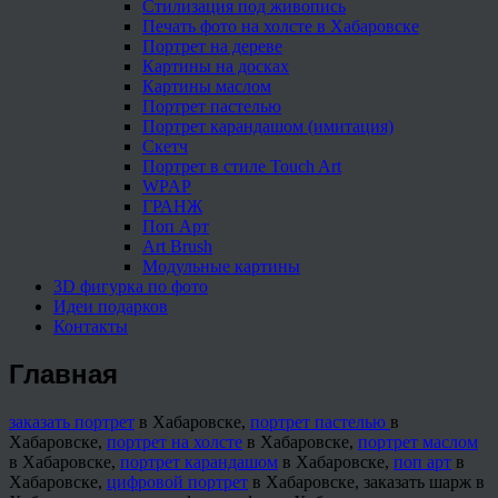
Стилизация под живопись
Печать фото на холсте в Хабаровске
Портрет на дереве
Картины на досках
Картины маслом
Портрет пастелью
Портрет карандашом (имитация)
Скетч
Портрет в стиле Touch Art
WPAP
ГРАНЖ
Поп Арт
Art Brush
Модульные картины
3D фигурка по фото
Идеи подарков
Контакты
Главная
заказать портрет
в Хабаровске,
портрет пастелью
в
Хабаровске,
портрет на холсте
в Хабаровске,
портрет маслом
в Хабаровске,
портрет карандашом
в Хабаровске,
поп арт
в
Хабаровске,
цифровой портрет
в Хабаровске, заказать шарж в