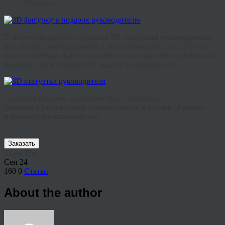
«Гранж».
В мире стандартных подарков
3D статуэтка руководителя
—
это смелый, уважительный и эмоциональный жест. Это не
просто сувенир, а мини-портрет в пространстве, отражающий
харизму, стиль и авторитет вашего руководителя.
Сделайте подарок, о котором будут говорить.
Закажите 3д статуэтку руководителя в студии «Гранж» —
и удивите по-настоящему.
Заказать
Share This
Сен
24
160
0
Статьи
About the author