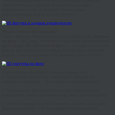
персонализированная мини-копия человека, созданная с
художественным подходом, вниманием к деталям и
фирменным стилем, за который «Гранж» ценят
корпоративные клиенты по всей России.
Почему именно
3D статуэтка
?
Студия
«
Гранж
»
специализируется на создании
3D фигурок
по фото
с 2015 года. В отличие от массовых производителей,
здесь каждая
3D статуэтка по фото
— это результат ручной
работы художников и инженеров. Мы не просто печатаем
модель — мы вкладываем в неё характер, стиль и статус.
Наши клиенты выбирают «Гранж», потому что:
✅ Фирменная стилистика: лаконичный, деловой, но
выразительный образ — без излишней карикатурности.
✅ Премиальные материалы: гипс с матовым финишем,
полимерные смолы, деревянные подставки ручной работы.
✅ Точность передачи деталей: костюм, галстук, очки, даже
фирменная осанка — всё воссоздаётся по вашим фото.