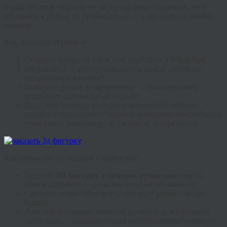
Такой подарок подчеркнёт не только ваше уважение, но и
внимание к личности руководителя — а это ценно в любой
команде.
Как
в студии «Гранж»?
Оставьте заявку на сайте или напишите в WhatsApp.
Отправьте 2–3 фото руководителя (анфас, профиль,
желательно в костюме).
Выберите размер и оформление — наш менеджер
подскажет оптимальный вариант.
Получите готовую фигурку в фирменной чёрной
коробке с логотипом «Гранж» и возможностью добавить
гравировку (например: «Спасибо за лидерство!»).
Как преподнести подарок с эффектом?
Вручите
3D фигурку в подарок руководителю
на
общем собрании — реакция будет незабываемой!
Сделайте совместное фото: оригинал рядом с мини-
копией.
Дополните подарок именной ручкой или настольной
табличкой — создайте целый корпоративный набор от