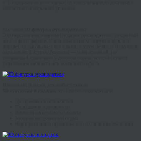
✅ Поддержка на всех этапах: от консультации до доставки в
элегантной подарочной упаковке.
Что такое
3D фигурка руководителя
?
Это персонализированный подарок руководителю, созданный
по 2–3 фотографиям. Наша команда моделирует цифровой
портрет, согласовывает его с вами, а затем печатает и вручную
окрашивает фигурку. Результат — миниатюрный, но
узнаваемый «двойник» в деловом образе, который станет
украшением кабинета или домашнего офиса.
Идеальный подарок для любого повода
3D статуэтка в подарок
от «Гранж» подходит для:
Дня рождения или юбилея
Повышения в должности
Завершения крупного проекта
Ухода на заслуженный отдых
Корпоративного праздника или годовщины компании