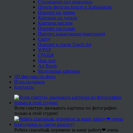
Стилизация под живопись
Печать фото на холсте в Хабаровске
Портрет на дереве
Картины на досках
Картины маслом
Портрет пастелью
Портрет карандашом (имитация)
Скетч
Портрет в стиле Touch Art
WPAP
ГРАНЖ
Поп Арт
Art Brush
Модульные картины
3D фигурка по фото
Идеи подарков
Контакты
Всем советую заказывать картины по фотографии
только в этой студии!
Ребята спасибо🙏 огромное за вашу работу❤ очень