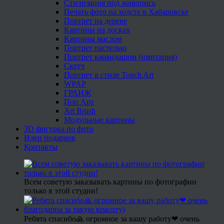
Стилизация под живопись
Печать фото на холсте в Хабаровске
Портрет на дереве
Картины на досках
Картины маслом
Портрет пастелью
Портрет карандашом (имитация)
Скетч
Портрет в стиле Touch Art
WPAP
ГРАНЖ
Поп Арт
Art Brush
Модульные картины
3D фигурка по фото
Идеи подарков
Контакты
Всем советую заказывать картины по фотографии
только в этой студии!
Ребята спасибо🙏 огромное за вашу работу❤ очень