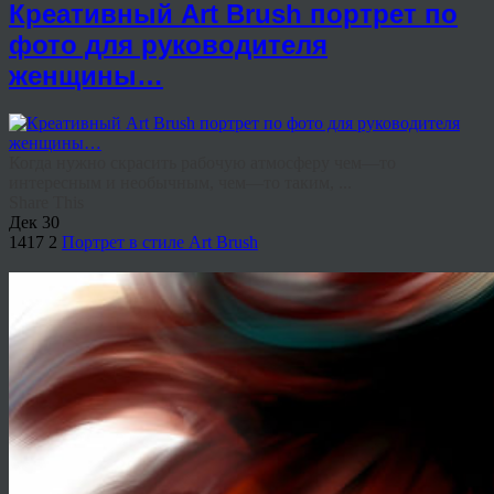
Креативный Art Brush портрет по
фото для руководителя
женщины…
Когда нужно скрасить рабочую атмосферу чем—то
интересным и необычным, чем—то таким, ...
Share This
Дек
30
1417
2
Портрет в стиле Art Brush