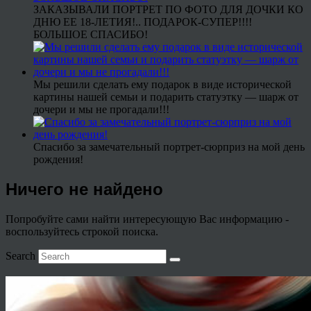
ЗАКАЗЫВАЛИ ПОРТРЕТ ПО ФОТО ДЛЯ ДОЧКИ КО
ДНЮ ЕЕ 18-ЛЕТИЯ!.. ПОДАРОК-СУПЕР!!!!
БОЛЬШОЕ СПАСИБО!
Мы решили сделать ему подарок в виде исторической
картины нашей семьи и подарить статуэтку — шарж от
дочери и мы не прогадали!!!
Спасибо за замечательный портрет-сюрприз на мой день
рождения!
Ничего не найдено
Попробуйте сами найти интересующую Вас информацию -
воспользуйтесь строкой поиска.
Search