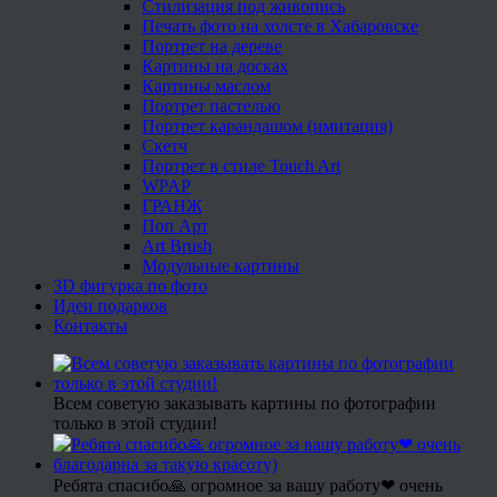
Стилизация под живопись
Печать фото на холсте в Хабаровске
Портрет на дереве
Картины на досках
Картины маслом
Портрет пастелью
Портрет карандашом (имитация)
Скетч
Портрет в стиле Touch Art
WPAP
ГРАНЖ
Поп Арт
Art Brush
Модульные картины
3D фигурка по фото
Идеи подарков
Контакты
Всем советую заказывать картины по фотографии
только в этой студии!
Ребята спасибо🙏 огромное за вашу работу❤ очень