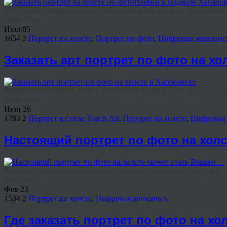
Тот случай, когда картинка похожа на фото, но если увеличить, 
Share This
Июл
05
1654
2
Портрет на холсте
,
Портрет по фото
,
Цифровая живопис
Заказать арт портрет по фото на хо
Желания сбываются, если в это сильно верить, но в данном случа
Share This
Июн
26
1783
2
Портрет в стиле Touch Art
,
Портрет на холсте
,
Цифровая
Настоящий портрет по фото на хол
Вопрос: что подарить любимой девушке, жене, маме, подруге —
Share This
Фев
23
1534
2
Портрет на холсте
,
Цифровая живопись
Где заказать портрет по фото на хо