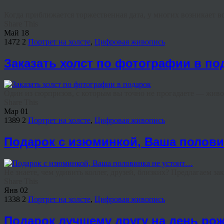
Когда приближается торжественная дата, у многих возникает вопр
Share This
Май
18
1472
2
Портрет на холсте
,
Цифровая живопись
Заказать холст по фотографии в по
Один из сюрпризов, с которым вы точно не прогадаете — живопи
Share This
Мар
01
1389
2
Портрет на холсте
,
Цифровая живопись
Подарок с изюминкой, Ваша полови
Не знаете, чем удивить коллег, друзей, близких? Предлагаем зака
Share This
Янв
02
1338
2
Портрет на холсте
,
Цифровая живопись
Подарок лучшему другу на день ро