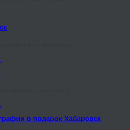
ск
этом заказчик сам выбирает стиль ...
ь
к
вописном полотне приятно каждому ...
ь
ографии в подарок Хабаровск