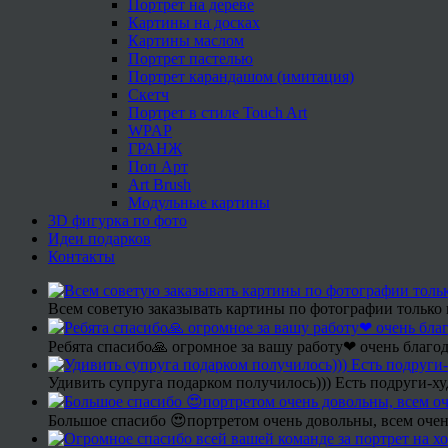
Портрет на дереве
Картины на досках
Картины маслом
Портрет пастелью
Портрет карандашом (имитация)
Скетч
Портрет в стиле Touch Art
WPAP
ГРАНЖ
Поп Арт
Art Brush
Модульные картины
3D фигурка по фото
Идеи подарков
Контакты
Всем советую заказывать картины по фотографии только 
Ребята спасибо🙏 огромное за вашу работу❤ очень благод
Удивить супруга подарком получилось))) Есть подруги-х
Большое спасибо 😍портретом очень довольны, всем очен