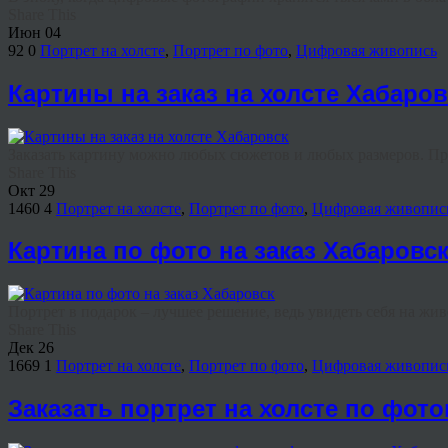
Share This
Июн
04
92
0
Портрет на холсте
,
Портрет по фото
,
Цифровая живопись
Картины на заказ на холсте Хабаров
Заказать картину можно любых сюжетов и любых размеров. При 
Share This
Окт
29
1460
4
Портрет на холсте
,
Портрет по фото
,
Цифровая живопис
Картина по фото на заказ Хабаровс
Портрет в подарок – лучшее решение, ведь увидеть себя на жи
Share This
Дек
26
1669
1
Портрет на холсте
,
Портрет по фото
,
Цифровая живопис
Заказать портрет на холсте по фот