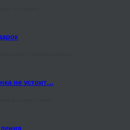
ос: «Где заказать ...
дарок
сь на холсте. Картина впишется в ...
нка не устоит…
зать арт портрет в нашей ...
ждения