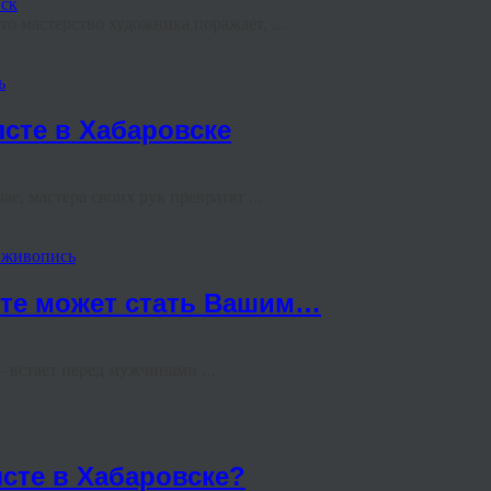
то мастерство художника поражает, ...
ь
лсте в Хабаровске
е, мастера своих рук превратят ...
 живопись
сте может стать Вашим…
 встает перед мужчинами ...
лсте в Хабаровске?