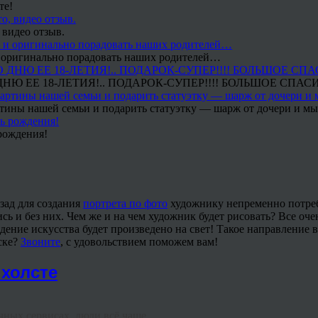
те!
 видео отзыв.
 и оригинально порадовать наших родителей…
Ю ЕЕ 18-ЛЕТИЯ!.. ПОДАРОК-СУПЕР!!!! БОЛЬШОЕ СПАС
тины нашей семьи и подарить статуэтку — шарж от дочери и мы 
рождения!
азад для создания
портрета по фото
художнику непременно потребо
сь и без них. Чем же и на чем художник будет рисовать? Все оч
дение искусства будет произведено на свет! Такое направление 
ске?
Звоните
, с удовольствием поможем вам!
холсте
ных сервисах, люди всё чаще ...