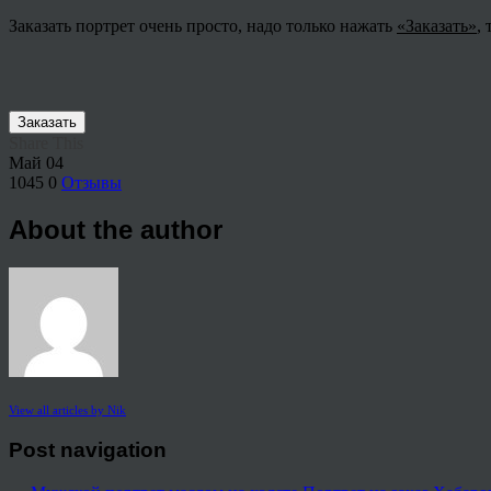
Заказать портрет очень просто, надо только нажать
«Заказать»
,
Заказать
Share This
Май
04
1045
0
Отзывы
About the author
View all articles by Nik
Post navigation