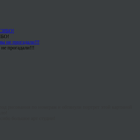
ИБО!
не прогадали!!!
под рисования по номерам и обтянули портрет этой картиной
ыло!
асибо большое арт студии!