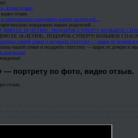
те!
 видео отзыв.
 и оригинально порадовать наших родителей…
Ю ЕЕ 18-ЛЕТИЯ!.. ПОДАРОК-СУПЕР!!!! БОЛЬШОЕ СПАС
тины нашей семьи и подарить статуэтку — шарж от дочери и мы 
рождения!
 — портрету по фото, видео отзыв.
Ж»
. Решили пошутить над именинницей и засунули в коробку из 
а что там портрет была дороже всего на свете,столько радости б
 в пленке, коробке. Отзывчивые операторы, идут на встречу. Сп