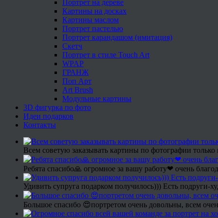
Портрет на дереве
Картины на досках
Картины маслом
Портрет пастелью
Портрет карандашом (имитация)
Скетч
Портрет в стиле Touch Art
WPAP
ГРАНЖ
Поп Арт
Art Brush
Модульные картины
3D фигурка по фото
Идеи подарков
Контакты
Всем советую заказывать картины по фотографии только 
Ребята спасибо🙏 огромное за вашу работу❤ очень благод
Удивить супруга подарком получилось))) Есть подруги-х
Большое спасибо 😍портретом очень довольны, всем очен