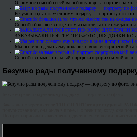
Огромное спасибо всей вашей команде за портрет на холс
Безумно рады полученному подарку — портрету по фото,
Спасибо большое за то, что мы смогли так не ожиданно
ЗАКАЗЫВАЛИ ПОРТРЕТ ПО ФОТО ДЛЯ ДОЧКИ КО ДН
Мы решили сделать ему подарок в виде исторической кар
Спасибо за замечательный портрет-сюрприз на мой день 
Безумно рады полученному подарку
Безумно рады полученному подарку — портрету по фото.
Заказали портрет в стиле
TOUCH ART от арт студии «ГРАН
полурисованной, она была в шоке. Но реакция, когда она понял
Портрет нарисован качественно, доставлен со всеми почестями,