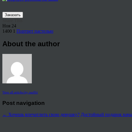
Заказать
Share This
Ноя
24
1400
1
Портрет пастелью
About the author
View all articles by rauffri
Post navigation
←
Хочешь впечатлить свою девушку?
Достойный подарок нача