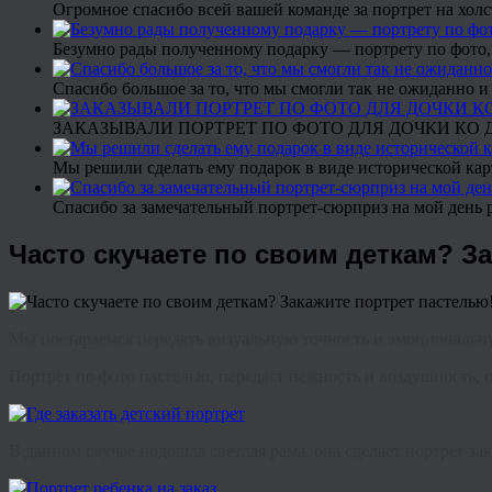
Огромное спасибо всей вашей команде за портрет на холс
Безумно рады полученному подарку — портрету по фото,
Спасибо большое за то, что мы смогли так не ожиданно
ЗАКАЗЫВАЛИ ПОРТРЕТ ПО ФОТО ДЛЯ ДОЧКИ КО ДН
Мы решили сделать ему подарок в виде исторической кар
Спасибо за замечательный портрет-сюрприз на мой день 
Часто скучаете по своим деткам? З
Мы постараемся передать визуальную точность и эмоциональ
Портрет по фото пастелью, передаст нежность и воздушность
В данном случае подошла светлая рама, она сделает портрет 