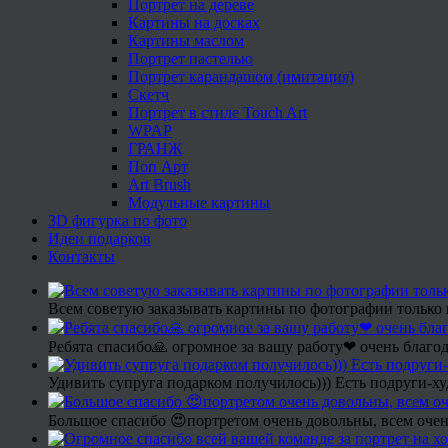
Портрет на дереве
Картины на досках
Картины маслом
Портрет пастелью
Портрет карандашом (имитация)
Скетч
Портрет в стиле Touch Art
WPAP
ГРАНЖ
Поп Арт
Art Brush
Модульные картины
3D фигурка по фото
Идеи подарков
Контакты
Всем советую заказывать картины по фотографии только 
Ребята спасибо🙏 огромное за вашу работу❤ очень благод
Удивить супруга подарком получилось))) Есть подруги-х
Большое спасибо 😍портретом очень довольны, всем очен