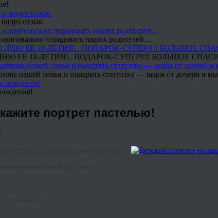
те!
 видео отзыв.
 и оригинально порадовать наших родителей…
Ю ЕЕ 18-ЛЕТИЯ!.. ПОДАРОК-СУПЕР!!!! БОЛЬШОЕ СПАС
тины нашей семьи и подарить статуэтку — шарж от дочери и мы 
рождения!
акажите портрет пастелью!
ную непосредственность ваших детей…
, своими спокойными тонами…
законченным…