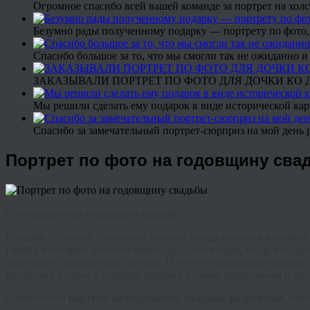
Огромное спасибо всей вашей команде за портрет на холс
Безумно рады полученному подарку — портрету по фото,
Спасибо большое за то, что мы смогли так не ожиданно
ЗАКАЗЫВАЛИ ПОРТРЕТ ПО ФОТО ДЛЯ ДОЧКИ КО ДН
Мы решили сделать ему подарок в виде исторической кар
Спасибо за замечательный портрет-сюрприз на мой день 
Портрет по фото на годовщину сва
Что подарить на годовщину свадьбы?
Свадьба — особое торжество, которое всегда остается в памят
память о которых остается навсегда. Спустя годы, когда этот 
смыслом и прекрасными детьми. Поэтому годовщина свадьбы отм
возникнет вопрос о подборе подарка. Самым креативным и уд
Совместный
портрет на годовщину свадьбы родителям,
напи