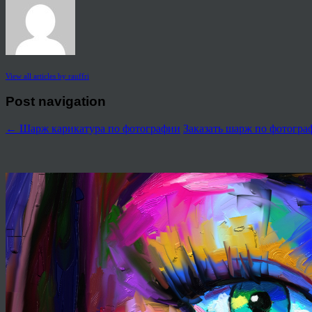
View all articles by rauffri
Post navigation
←
Шарж карикатура по фотографии
Заказать шарж по фотогр