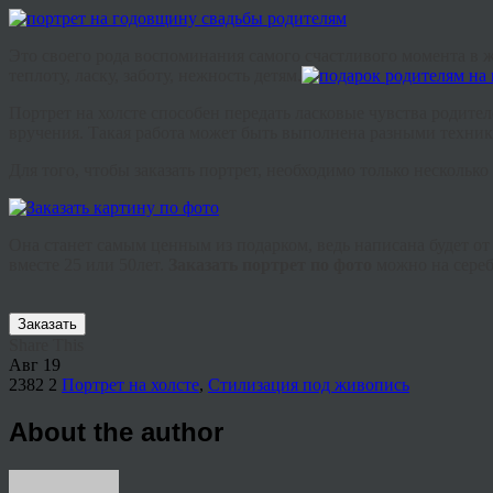
Это своего рода воспоминания самого счастливого момента в 
теплоту, ласку, заботу, нежность детям.
Портрет на холсте способен передать ласковые чувства родите
вручения. Такая работа может быть выполнена разными техни
Для того, чтобы заказать портрет, необходимо только нескольк
Она станет самым ценным из подарком, ведь написана будет о
вместе 25 или 50лет.
З
аказать
портрет по фото
можно на сереб
Заказать
Share This
Авг
19
2382
2
Портрет на холсте
,
Стилизация под живопись
About the author