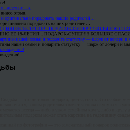
те!
 видео отзыв.
 и оригинально порадовать наших родителей…
Ю ЕЕ 18-ЛЕТИЯ!.. ПОДАРОК-СУПЕР!!!! БОЛЬШОЕ СПАС
тины нашей семьи и подарить статуэтку — шарж от дочери и мы 
рождения!
дьбы
и. Свадьба — это не только подарки, цветы, гости. Это особые 
день закончится, вашим родителям захочется снова окунуться в 
ечается всегда — либо в узком семейном кругу, либо в кругу др
ивительным подарком может стать
картина на годовщину свадь
санный по фотографии — это замечательный подарок родителям,