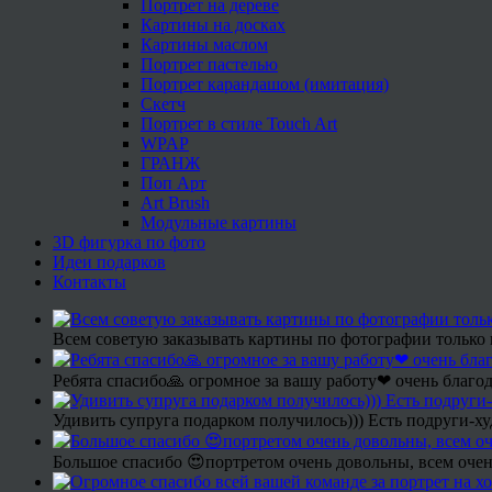
Портрет на дереве
Картины на досках
Картины маслом
Портрет пастелью
Портрет карандашом (имитация)
Скетч
Портрет в стиле Touch Art
WPAP
ГРАНЖ
Поп Арт
Art Brush
Модульные картины
3D фигурка по фото
Идеи подарков
Контакты
Всем советую заказывать картины по фотографии только 
Ребята спасибо🙏 огромное за вашу работу❤ очень благод
Удивить супруга подарком получилось))) Есть подруги-х
Большое спасибо 😍портретом очень довольны, всем очен