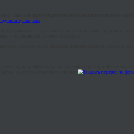
жизни. Такой
подарок родителям на годовщину свадьбы
можно 
лей, их нежный взгляд, а также станет приятным сюрпризом, кот
ками — карандашом, маслом, пастелью.
о фотографий родителей.
З
аказать
картину по фото
можно за нес
т всего сердца профессиональными художниками, и обязательно 
ряную, золотую, изумрудную свадьбу.