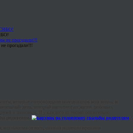
ИБО!
не прогадали!!!
моменты, которые сопровождают молодоженов всю жизнь, и
удивительный день, который наполнил их жизнь любовью,
узей и знакомых. И у каждого из гостей обязательно
бы родителям.
 независимо от того, сколько родители прожили.