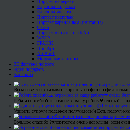
Портрет на дереве
Картины на досках
Картины маслом
Портрет пастелью
Портрет карандашом (имитация)
Скетч
Портрет в стиле Touch Art
WPAP
ГРАНЖ
Поп Арт
Art Brush
Модульные картины
3D фигурка по фото
Идеи подарков
Контакты
Всем советую заказывать картины по фотографии только 
Ребята спасибо🙏 огромное за вашу работу❤ очень благод
Удивить супруга подарком получилось))) Есть подруги-х
Большое спасибо 😍портретом очень довольны, всем очен