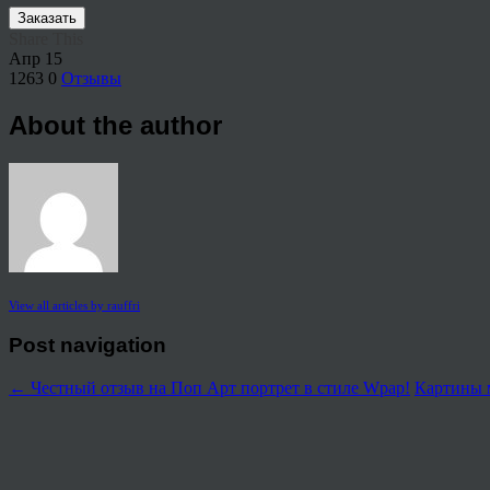
Заказать
Share This
Апр
15
1263
0
Отзывы
About the author
View all articles by rauffri
Post navigation
←
Честный отзыв на Поп Арт портрет в стиле Wpap!
Картины 