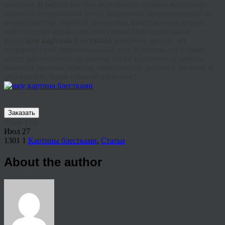
палитры. В работе мастера используют лучшие материалы:
плотный натуральный холст, подрамник, произведенный из
высокосортной хвойной древесины, качественные краски
либо блестки яркой цветовой гаммы.При правильном
уходе
шоу картина блестками
в течение долгих лет
сохраняет свой первоначальный вид. Клиенты арт-студии
могут рассчитывать на сжатые сроки выполнения работы,
высокий уровень сервиса, оперативную доставку. Звоните и
заказывайте, наши цены не кусаются;)
Заказать
Share This
Июл
27
1301
1
Картины блестками
,
Статьи
About the author