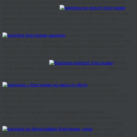
атмосферу праздника, подарит незабываемые впечатления,
массу позитивных эмоций.
Новый формат уникального сюрприза
: картина блестками
заказать
подарок, выполненный в технике
Флип
—
флоп
, вы
можете, не покидая своего уютного кресла. Для этого
достаточно качественной фотографии с интересной эмоцией.
Художник подготовит эскиз,
который как по волшебству «оживет» в процессе напыления
частичек
глиттера
.
Картина-портрет блестками
позволит
каждому почувствовать себя творцом, причастным к магии, а
также гарантирует идеальный результат и удовольствие от
творческого процесса.
Кроме
того
, картины с блестками на заказ по фото
— эффектный
вариант настенного персонализированного декора,
оригинальный арт-объект.
Изображения в
технике
Флип
—
флоп
идеально впишутся в интерьер и
преобразят домашнюю библиотеку, гостиную или спальню.
Чтобы домашняя галерея выглядела гармонично и стильно,
обращайтесь к нам!
Эффектная
картина по фотографии блестками,
цена
которой зависит от количества персон, габаритов,
отличается выразительностью, насыщенностью оттенков.
Художники
помогут вам с выбором размера холста, колористической