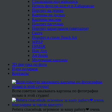
Стилизация под живопись
Печать фото на холсте в Хабаровске
Портрет на дереве
Картины на досках
Картины маслом
Портрет пастелью
Портрет карандашом (имитация)
Скетч
Портрет в стиле Touch Art
WPAP
ГРАНЖ
Поп Арт
Art Brush
Модульные картины
3D фигурка по фото
Идеи подарков
Контакты
Всем советую заказывать картины по фотографии
только в этой студии!
Ребята спасибо🙏 огромное за вашу работу❤ очень