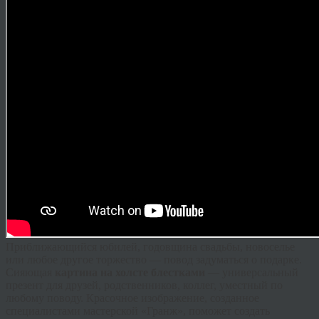
Приближающийся юбилей, годовщина свадьбы, новоселье
или любое другое торжество — повод задуматься о подарке.
Сияющая
картина на холсте блестками
— универсальный
презент для друзей, родственников, коллег, уместный по
любому поводу. Красочное изображение, созданное
специалистами мастерской «
Гранж
», поможет создать