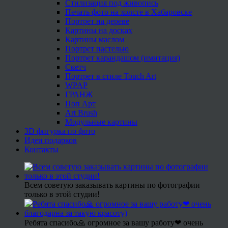
Стилизация под живопись
Печать фото на холсте в Хабаровске
Портрет на дереве
Картины на досках
Картины маслом
Портрет пастелью
Портрет карандашом (имитация)
Скетч
Портрет в стиле Touch Art
WPAP
ГРАНЖ
Поп Арт
Art Brush
Модульные картины
3D фигурка по фото
Идеи подарков
Контакты
Всем советую заказывать картины по фотографии
только в этой студии!
Ребята спасибо🙏 огромное за вашу работу❤ очень