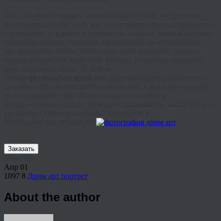
Тем, кто решит сделать заказ в нашей студии
,
не придется
долго ждать. После того, как вы отправите фото, определитесь
с форматом, художник в течение нескольких часов выполнит
отрисовку макета, отправит изображения на согласование.
Мы реализуем любые пожелания, идеи клиентов, вносим
правки по просьбе заказчика. Можно, к примеру, изменить
фон, исправить стиль. В любом
случае
фотография
дрим
арт
будет выглядеть реалистично,
красочно, просто пришлите нам снимок. Срок изготовления
от 1-го рабочего дня. Для постоянных клиентов
предусмотрены скидки. Звоните и заказывайте, наши цены не
кусаются! Остались вопросы? Напишите в
мессенджер
(на
WhatsApp
).
Заказать
Share This
Апр
01
1097
8
Дрим арт портрет
About the author