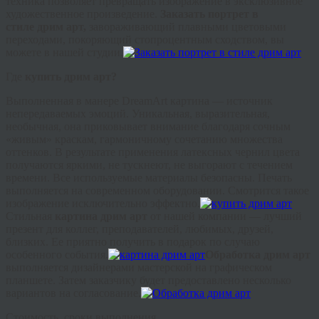
техника позволяет превращать изображение в эксклюзивное
художественное произведение.
Заказать портрет в
стиле
дрим
арт
,
завораживающий плавными цветовыми
переходами, покоряющий стопроцентным сходством, вы
можете в нашей студии.
Где
купить
дрим
арт?
Выполненная в манере
DreamArt
картина — источник
непередаваемых эмоций. Уникальная, выразительная,
необычная, она приковывает внимание благодаря сочным
«живым» краскам, гармоничному сочетанию множества
оттенков. В результате применения латексных чернил цвета
получаются яркими, не тускнеют, не выгорают с течением
времени. Все используемые материалы безопасны. Печать
выполняется на современном оборудовании. Смотрится такое
изображение исключительно эффектно.
Стильная
картина
дрим
арт
от нашей компании — лучший
презент для коллег, преподавателей, любимых, друзей,
близких. Ее приятно получить в подарок по случаю
особенного события.
Обработка
дрим
арт
выполняется дизайнерами мастерской на графическом
планшете. Затем заказчику будет предоставлено несколько
вариантов на согласование.
Стоимость, сроки выполнения