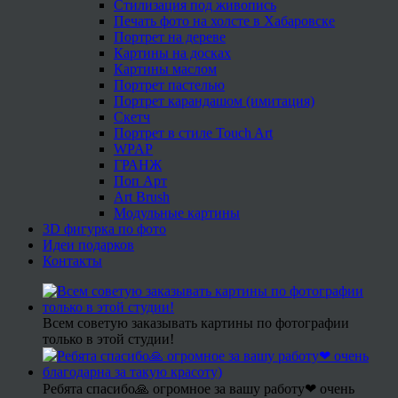
Стилизация под живопись
Печать фото на холсте в Хабаровске
Портрет на дереве
Картины на досках
Картины маслом
Портрет пастелью
Портрет карандашом (имитация)
Скетч
Портрет в стиле Touch Art
WPAP
ГРАНЖ
Поп Арт
Art Brush
Модульные картины
3D фигурка по фото
Идеи подарков
Контакты
Всем советую заказывать картины по фотографии
только в этой студии!
Ребята спасибо🙏 огромное за вашу работу❤ очень