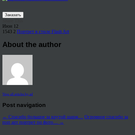
Заказать
Share This
Июн
12
1543
2
Портрет в стиле Flash Art
About the author
View all articles by ad
Post navigation
←
Спасибо большое за крутой шарж…
Огромное спасибо за
поп арт портрет по фото…
→