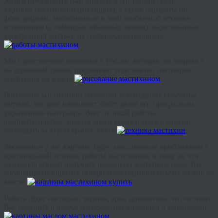
Хотим предложить Вам заказать у нас новый стиль —
картины мастихином (имитация), а также портреты по
фотографиям, выполненные в этой необычной технике
исполнения (с помощью объемных мазков), нарисованные
электронной кистью, на графическом планшете.
Мы единственная компания в России, которая так широко и
на серьезном уровне продвигает технологию имитации
мастихина на холсте.
Рисование мастихином позволяет воссоздавать объемные
штрихи, которые оживляют холст, делая его прекрасным
украшением интерьера. Веет от такой работы
реалистичностью, хочется долго вглядываться в детали,
наблюдать за игрой красок, света.
Заказанные у нас картины будут максимально приближены к
оригинальной технике работы мастихином, к тому же это
отличный способ получить шедевр по доступной цене. Вы
абсолютно не ощутите потери естественного объема мазков на
холсте.
Работа будет настолько хороша, ярка, динамична, что заставит
Вас поверить в чудеса современной живописи и материалов.