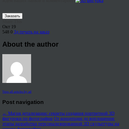
ждем ваших лайков и комментариев!
Заказать
Share This
Окт
19
548
0
3д печать на заказ
About the author
View all articles by ad
Post navigation
←
Магия детализации: секреты создания портретной 3D
фигуроки по фотографии
От концепции до воплощения:
этапы разработки персонализированной 3D скульптуры на
основе фотографии
→