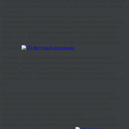
Здравствуйте, дорогие друзья! Ура, арт-студия Гранж вновь на
связи! Мы создаем потрясающие 3D фигурки любой степени
сложности!
Мы создаем не только статуэтки реальных людей, но и
персонажей из любых фильмов, сериалов и, конечно же, игр!
Ваш любимый герой, существующий за пределами экрана,
может стать
3D фигуркой персонажа
любого размера и в
любой позе. Хотите, чтобы персонаж из вашей любимой
видеоигры поселился у вас дома? Мы с радостью вам в этом
поможем.
Каждый месяц наша команда изготавливает множество
фигурок для поклонников видеоигр. Некоторые покупают их
для себя, другие — в качестве подарков для друзей и
родных.Просто отправьте фотографии с различных углов –
это может быть скриншот из игры, а остальное мы сделаем за
вас!
Если вы стремитесь осуществить мечту о своем игровом
персонаже или создать оригинальный и запоминающийся
подарок для любителя видеоигр, заполните заявку по
предоставленной ссылке. Мы свяжемся с вами в течение
сегодняшнего дня и ответим на все ваши
вопросы.Представьте, насколько замечательной будет
3D
фигурка
, которая появится у вас дома! Мы с нетерпением