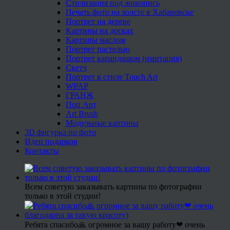
Стилизация под живопись
Печать фото на холсте в Хабаровске
Портрет на дереве
Картины на досках
Картины маслом
Портрет пастелью
Портрет карандашом (имитация)
Скетч
Портрет в стиле Touch Art
WPAP
ГРАНЖ
Поп Арт
Art Brush
Модульные картины
3D фигурка по фото
Идеи подарков
Контакты
Всем советую заказывать картины по фотографии
только в этой студии!
Ребята спасибо🙏 огромное за вашу работу❤ очень