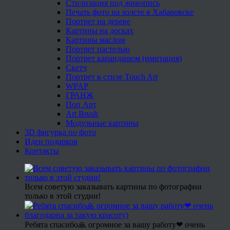
Стилизация под живопись
Печать фото на холсте в Хабаровске
Портрет на дереве
Картины на досках
Картины маслом
Портрет пастелью
Портрет карандашом (имитация)
Скетч
Портрет в стиле Touch Art
WPAP
ГРАНЖ
Поп Арт
Art Brush
Модульные картины
3D фигурка по фото
Идеи подарков
Контакты
Всем советую заказывать картины по фотографии
только в этой студии!
Ребята спасибо🙏 огромное за вашу работу❤ очень