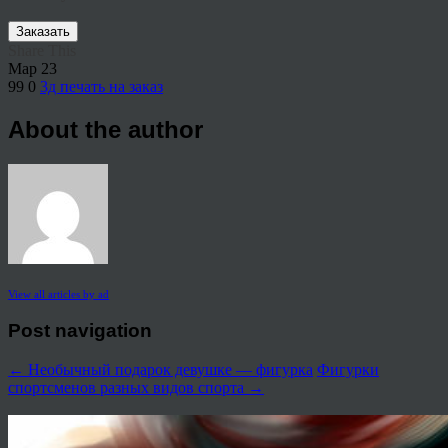
Заказать
Share This
Мар
23
99
0
3д печать на заказ
About the author
View all articles by ad
Post navigation
←
Необычный подарок девушке — фигурка
Фигурки
спортсменов разных видов спорта
→