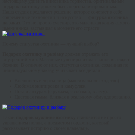
настоящему удивить виновника торжества,
оригинальный
подарок охотнику
должен быть персонализированным.
Наша студия предлагает решение, которое сочетает в себе
современные технологии и искусство —
фигурка охотника
на заказ
. Это не просто сувенир, это маленькая копия самого
именинника, застывшая в моменте его страсти.
Почему статуэтка охотника — лучший выбор?
Подарок охотнику и рыбаку
должен отражать его
внутренний мир. Массовые сувениры из магазинов выглядят
безлико. В отличие от них,
статуэтка охотника
, созданная по
индивидуальному заказу, учитывает все детали:
Внешность и черты лица (максимальное сходство).
Любимая экипировка и камуфляж.
Поза и антураж (с ружьем, с собакой, в лесу).
Цветовая гамма, близкая к реальному обмундированию.
Такой
подарок мужчине охотнику
становится не просто
украшением полки, а предметом гордости, который
рассказывает историю о своем владельце.