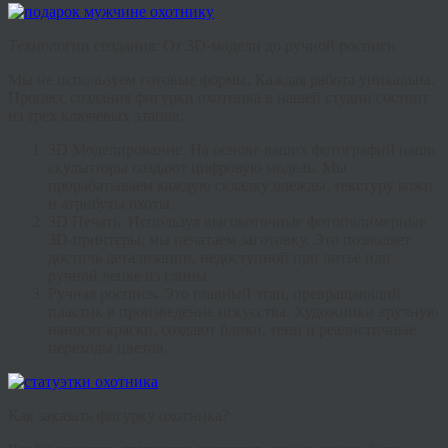
Технологии создания: От 3D-модели до ручной росписи
Мы не используем готовые формы. Каждая работа уникальна.
Процесс создания
фигурки охотника
в нашей студии состоит
из трех ключевых этапов:
3D Моделирование.
На основе ваших фотографий наши
скульпторы создают цифровую модель. Мы
прорабатываем каждую складку одежды, текстуру кожи
и атрибуты охоты.
3D Печать.
Используя высокоточные фотополимерные
3D-принтеры, мы печатаем заготовку. Это позволяет
достичь детализации, недоступной при литье или
ручной лепке из глины.
Ручная роспись
.
Это главный этап, превращающий
пластик в произведение искусства. Художники вручную
наносят краски, создают блики, тени и реалистичные
переходы цветов.
Как заказать фигурку охотника?