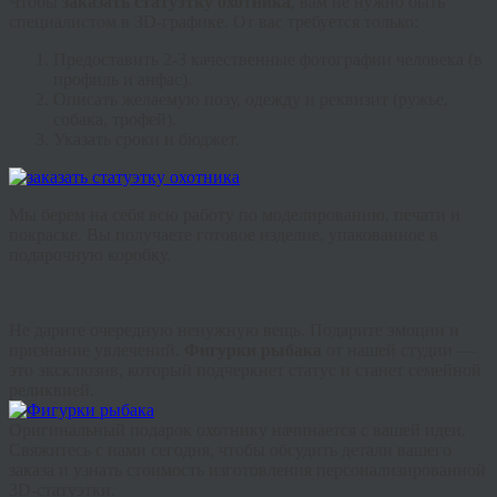
Чтобы
заказать статуэтку охотника
, вам не нужно быть
специалистом в 3D-графике. От вас требуется только:
Предоставить 2-3 качественные фотографии человека (в
профиль и анфас).
Описать желаемую позу, одежду и реквизит (ружье,
собака, трофей).
Указать сроки и бюджет.
Мы берем на себя всю работу по моделированию, печати и
покраске. Вы получаете готовое изделие, упакованное в
подарочную коробку.
Не дарите очередную ненужную вещь. Подарите эмоции и
признание увлечений.
Фигурки рыбака
от нашей студии —
это эксклюзив, который подчеркнет статус и станет семейной
реликвией.
Оригинальный подарок охотнику
начинается с вашей идеи.
Свяжитесь с нами сегодня, чтобы обсудить детали вашего
заказа и узнать стоимость изготовления персонализированной
3D-статуэтки.