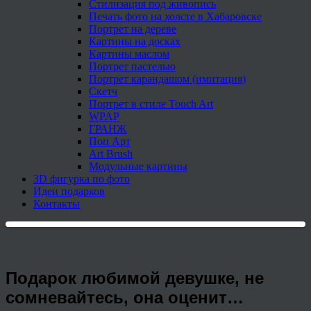
Стилизация под живопись
Печать фото на холсте в Хабаровске
Портрет на дереве
Картины на досках
Картины маслом
Портрет пастелью
Портрет карандашом (имитация)
Скетч
Портрет в стиле Touch Art
WPAP
ГРАНЖ
Поп Арт
Art Brush
Модульные картины
3D фигурка по фото
Идеи подарков
Контакты
Подарок любимой девушке, не
сомневайтесь, она оценит…