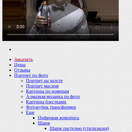
Заказать
Цены
Отзывы
Портрет по фото
Портрет на холсте
Портрет маслом
Картины по номерам
Алмазная мозаика по фото
Картины блестками
Фотокубик трансформер
Еще
Цифровая живопись
Шарж
Шарж пастелью (стилизация)