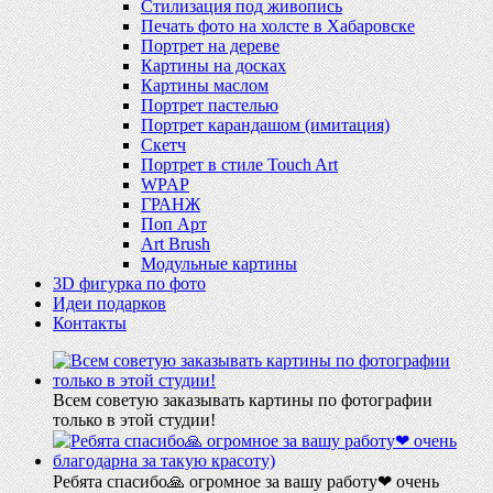
Стилизация под живопись
Печать фото на холсте в Хабаровске
Портрет на дереве
Картины на досках
Картины маслом
Портрет пастелью
Портрет карандашом (имитация)
Скетч
Портрет в стиле Touch Art
WPAP
ГРАНЖ
Поп Арт
Art Brush
Модульные картины
3D фигурка по фото
Идеи подарков
Контакты
Всем советую заказывать картины по фотографии
только в этой студии!
Ребята спасибо🙏 огромное за вашу работу❤ очень