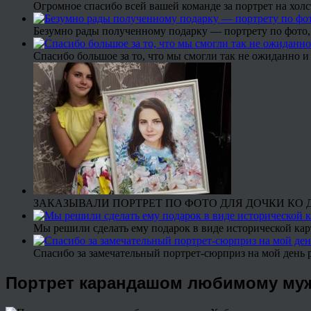
Огромное спасибо всей вашей команде за портрет на холс
Безумно рады полученному подарку — портрету по фото,
Спасибо большое за то, что мы смогли так не ожиданно
ЗАКАЗЫВАЛИ ПОРТРЕТ ПО ФОТО ДЛЯ ДОЧКИ КО ДН
Мы решили сделать ему подарок в виде исторической кар
Спасибо за замечательный портрет-сюрприз на мой день 
Портрет карандашом любимому муж