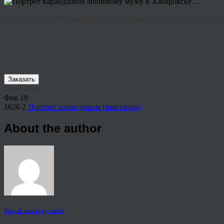
Порадуйте своего защитника оригинальным признанием в чув
Заказать
Share This
Фев
19
1626
2
Портрет карандашом (имитация)
About the author
View all articles by rauffri