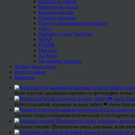
Портрет на дереве
Картины на досках
Картины маслом
Портрет пастелью
Портрет карандашом (имитация)
Скетч
Портрет в стиле Touch Art
WPAP
ГРАНЖ
Поп Арт
Art Brush
Модульные картины
3D фигурка по фото
Идеи подарков
Контакты
Всем советую заказывать картины по фотографии только 
Ребята спасибо🙏 огромное за вашу работу❤ очень благод
Удивить супруга подарком получилось))) Есть подруги-х
Большое спасибо 😍портретом очень довольны, всем очен