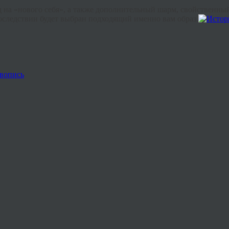
на «нового себя», а также дополнительный шарм, свойственный 
последствии будет выбран подходящий именно вам образ.
вопись