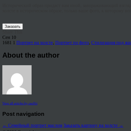
Исторический образ придаст вам иной, завораживающий взгляд 
холсте в историческом образе, только ваше фото, к которому в
Заказать
Share This
Сен
10
1681
1
Портрет на холсте
,
Портрет по фото
,
Стилизация под жи
About the author
View all articles by rauffri
Post navigation
←
Семейный портрет маслом
Заказать картину на холсте
→