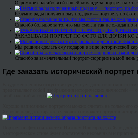
Огромное спасибо всей вашей команде за портрет на холс
Безумно рады полученному подарку — портрету по фото,
Спасибо большое за то, что мы смогли так не ожиданно
ЗАКАЗЫВАЛИ ПОРТРЕТ ПО ФОТО ДЛЯ ДОЧКИ КО ДН
Мы решили сделать ему подарок в виде исторической кар
Спасибо за замечательный портрет-сюрприз на мой день 
Где заказать исторический портрет 
В художественном искусстве существует достаточно много стил
представляют собой изображения исторических личностей — о
воображений автора.
Хорошо написанным портретом можно считать не только его сх
Хорошо передать характер человека поможет портрет в историч
Портрет по фото на холсте в Нижнем Новгороде, сейчас достат
в историческом стиле будет достаточно необычным и приятным