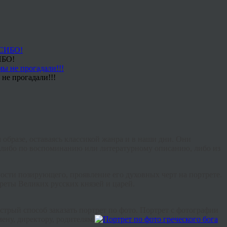
ИБО!
не прогадали!!!
 образе, оставаясь классикой жанра и в наши дни. Они
 либо по воспоминанию или литературному описанию, либо из
ости позирующего, проявление его духовных черт на портрете.
реты Великих русских князей и царей.
стрый способ заказать портрет по фото. Портрет с фотографии
ену, директору, родителям.