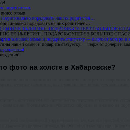
те!
 видео отзыв.
 и оригинально порадовать наших родителей…
Ю ЕЕ 18-ЛЕТИЯ!.. ПОДАРОК-СУПЕР!!!! БОЛЬШОЕ СПАС
тины нашей семьи и подарить статуэтку — шарж от дочери и мы 
рождения!
по фото на холсте в Хабаровске?
ей исполнения, одним из таких является портрет в историческом
бразы, которые написаны, как правило, великими художниками,
одство с оригиналом, но правильную передачу внутренней сущн
еском стиле. В этом можно убедиться обратив внимание на порт
очно распространённый вид написания, так как это простой и бы
 подарком по любому поводу, на юбилей, руководителю, бизнесм