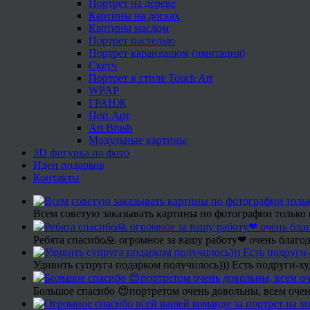
Портрет на дереве
Картины на досках
Картины маслом
Портрет пастелью
Портрет карандашом (имитация)
Скетч
Портрет в стиле Touch Art
WPAP
ГРАНЖ
Поп Арт
Art Brush
Модульные картины
3D фигурка по фото
Идеи подарков
Контакты
Всем советую заказывать картины по фотографии только 
Ребята спасибо🙏 огромное за вашу работу❤ очень благод
Удивить супруга подарком получилось))) Есть подруги-х
Большое спасибо 😍портретом очень довольны, всем очен