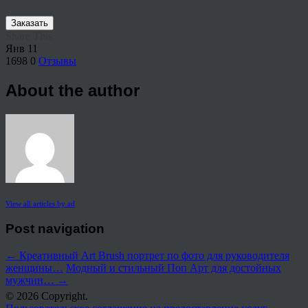
Заказать
Share This
Янв
11
1698
0
Отзывы
About the author
View all articles by ad
Post navigation
←
Креативный Art Brush портрет по фото для руководителя
женщины…
Модный и стильный Поп Арт для достойных
мужчин…
→
© 2026 Copyright.