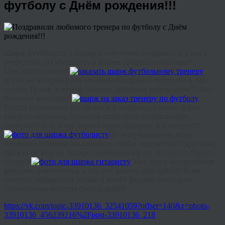
футболу с Днём рождения!!!
Шарж футболиста в подарок ему очень понравился, а мы в
очередной раз убедились в вашем профессионализме!!
Спасибо большое!!
Я уже не в первый раз заказываю шаржи и портреты в Арт
студии Гранж, и всегда
ооочень
довольна результатом!!! Вы
большие молодцы!!
Всегда подмечены все нюансы и индивидуальные черты
каждого человека, безумное сходство и потрясающие
сюжеты!!! Все, кому дарила такие подарки, в восторге!!!
Не могу выложить фото
последнего шаржа заказанного, чтобы поделиться с другими,
так как он ещё не подарен имениннику, но это
что-то
Просто
супер!!!
Уже жду с нетерпением
реакцию именинника и вот-вот закажу ещё один!!! Всем
советую обращаться только к вам!!! Вы действительно
талантливые мастера своего дела!!!
https://vk.com/topic-33910136_32541059?offset=140&z=photo-
33910136_456239216%2Fpost-33910136_218