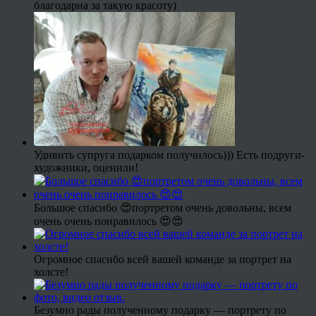
благодарна за такую красоту)
Удивить супруга подарком получилось))) Есть подруги-
художники, оценили!
Большое спасибо 😍портретом очень довольны, всем
очень очень понравилось 😍😍
Огромное спасибо всей вашей команде за портрет на
холсте!
Безумно рады полученному подарку — портрету по