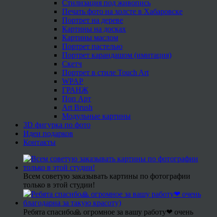
Стилизация под живопись
Печать фото на холсте в Хабаровске
Портрет на дереве
Картины на досках
Картины маслом
Портрет пастелью
Портрет карандашом (имитация)
Скетч
Портрет в стиле Touch Art
WPAP
ГРАНЖ
Поп Арт
Art Brush
Модульные картины
3D фигурка по фото
Идеи подарков
Контакты
Всем советую заказывать картины по фотографии
только в этой студии!
Ребята спасибо🙏 огромное за вашу работу❤ очень