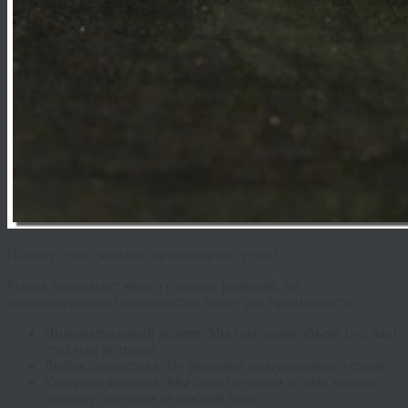
Почему стоит заказать производство у нас?
Рынок предлагает много готовых решений, но
индивидуальное производство имеет ряд преимуществ:
Индивидуальный размер.
Мы подгоним объект под ваш
стол или витрину.
Любая стилистика.
От реализма до мультяшного стиля.
Контроль качества.
Мы сами печатаем и сами красим,
поэтому отвечаем за каждый этап.