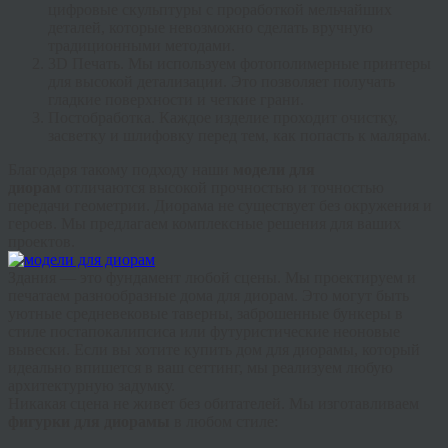
цифровые скульптуры с проработкой мельчайших
деталей, которые невозможно сделать вручную
традиционными методами.
3D Печать.
Мы используем фотополимерные принтеры
для высокой детализации. Это позволяет получать
гладкие поверхности и четкие грани.
Постобработка.
Каждое изделие проходит очистку,
засветку и шлифовку перед тем, как попасть к малярам.
Благодаря такому подходу наши
модели для
диорам
отличаются высокой прочностью и точностью
передачи геометрии.
Диорама не существует без окружения и
героев. Мы предлагаем комплексные решения для ваших
проектов.
Здания — это фундамент любой сцены. Мы проектируем и
печатаем разнообразные
дома для диорам
. Это могут быть
уютные средневековые таверны, заброшенные бункеры в
стиле постапокалипсиса или футуристические неоновые
вывески. Если вы хотите
купить дом для диорамы
, который
идеально впишется в ваш сеттинг, мы реализуем любую
архитектурную задумку.
Никакая сцена не живет без обитателей. Мы изготавливаем
фигурки для диорамы
в любом стиле: