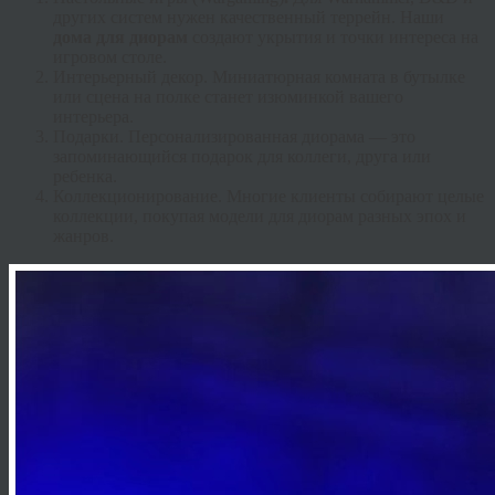
других систем нужен качественный террейн. Наши
дома для диорам
создают укрытия и точки интереса на
игровом столе.
Интерьерный декор.
Миниатюрная комната в бутылке
или сцена на полке станет изюминкой вашего
интерьера.
Подарки.
Персонализированная диорама — это
запоминающийся подарок для коллеги, друга или
ребенка.
Коллекционирование.
Многие клиенты собирают целые
коллекции, покупая
модели для диорам
разных эпох и
жанров.