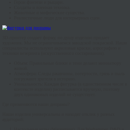
Герои фэнтези и рыцари.
Солдаты и военная техника.
Животные и мифические существа.
Реалистичные люди для интерьерных сцен.
3D-принтер создает форму, но душу изделию придает
художник. Мы не ограничиваемся заводской покраской. Наши
специалисты используют акриловые краски, аэрографию и
техники везеринга (искусственного состаривания).
Объем:
Правильные блики и тени делают миниатюру
живой.
Атмосфера:
Следы ржавчины, потертости, грязь и пыль
погружают зрителя в историю.
Уникальность:
Каждая
фигурка
(в единственном числе в
контексте изделия) расписывается вручную, поэтому
двух одинаковых изделий не существует.
Где применяются наши диорамы?
Наши изделия универсальны и находят отклик у разных
аудиторий:
Настольные игры (Wargaming)
.
Для Warhammer, D&D и