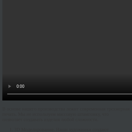
В основе нашего производства лежит современная трехмерная
печать. Мы не используем массовую штамповку, что
позволяет создавать изделия любой сложности.
3D Моделирование.
Наши художники создают