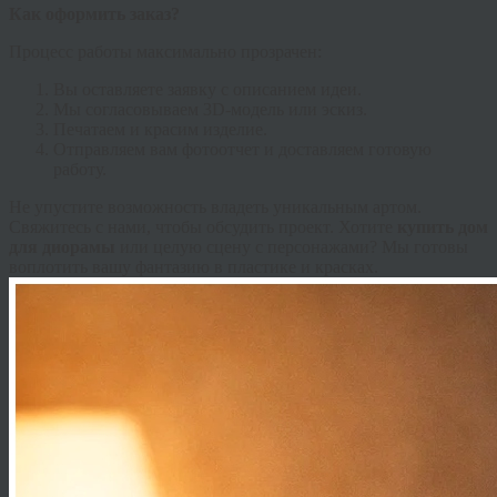
Как оформить заказ?
Процесс работы максимально прозрачен:
Вы оставляете заявку с описанием идеи.
Мы согласовываем 3D-модель или эскиз.
Печатаем и красим изделие.
Отправляем вам фотоотчет и доставляем готовую
работу.
Не упустите возможность владеть уникальным артом.
Свяжитесь с нами, чтобы обсудить проект. Хотите
купить дом
для диорамы
или целую сцену с персонажами? Мы готовы
воплотить вашу фантазию в пластике и красках.