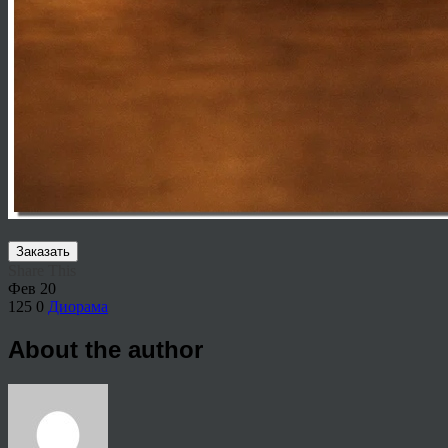
Заказать
Share This
Фев
20
125
0
Диорама
About the author