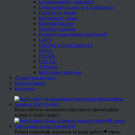
Стилизация под живопись
Печать фото на холсте в Хабаровске
Портрет на дереве
Картины на досках
Картины маслом
Портрет пастелью
Портрет карандашом (имитация)
Скетч
Портрет в стиле Touch Art
WPAP
ГРАНЖ
Поп Арт
Art Brush
Модульные картины
3D фигурка по фото
Идеи подарков
Контакты
Всем советую заказывать картины по фотографии
только в этой студии!
Ребята спасибо🙏 огромное за вашу работу❤ очень