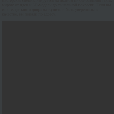
мастерская специализируется на полном цикле создания таких
миров: от идеи и 3D-модели до финальной покраски. Если вы
ищете, где
мини диорама купить
и быть уверенным в
качестве, вы попали по адресу.