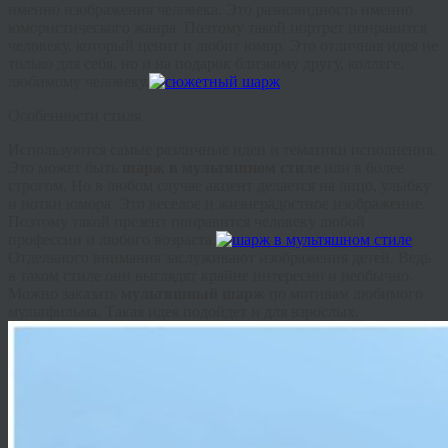
именно изображения человека. Это разновидность именно
юмористического жанра. Поэтому такой портрет понравится
человеку, который ценит и любит юмор. Это отличная идея не
только для себя, но и на подарок близкому другу, коллеге,
любимому человеку.
Особенности стиля
Используются самые различные идеи и тематики исполнения.
Это может быть
шарж в
мультяшном
стиле
или в более
строгом. Но в любом случае акцент делается на лицо, улыбку
и нотки юмора. Это веселое и жизнерадостное изображение.
Поэтому такой презент понравится человеку любой
профессии и любого возраста.
Отдельного внимания заслуживают изображения детей. Ведь
в таком стиле они выглядят крайне интересно и необычно.
Можно заказать
мультяшный
шарж
по мотивам любимого
мультфильма. Такая идея подойдет и для взрослых.