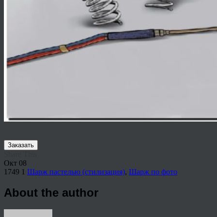
Заказать
Share This
Окт
08
1749
1
Шарж пастелью (стилизация)
,
Шарж по фото
About the author