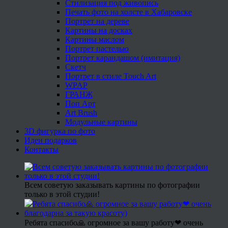
Стилизация под живопись
Печать фото на холсте в Хабаровске
Портрет на дереве
Картины на досках
Картины маслом
Портрет пастелью
Портрет карандашом (имитация)
Скетч
Портрет в стиле Touch Art
WPAP
ГРАНЖ
Поп Арт
Art Brush
Модульные картины
3D фигурка по фото
Идеи подарков
Контакты
Всем советую заказывать картины по фотографии
только в этой студии!
Ребята спасибо🙏 огромное за вашу работу❤ очень