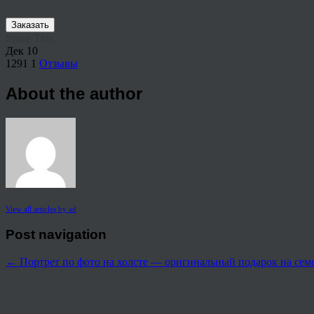
Заказать
Share This
Дек
10
1291
1
Отзывы
About the author
View all articles by ad
Post navigation
←
Портрет по фото на холсте — оригинальный подарок на се