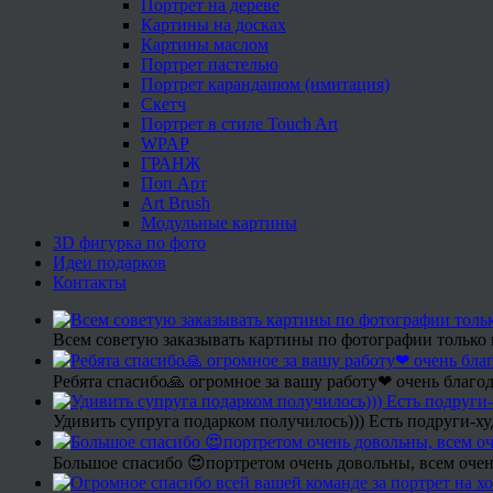
Портрет на дереве
Картины на досках
Картины маслом
Портрет пастелью
Портрет карандашом (имитация)
Скетч
Портрет в стиле Touch Art
WPAP
ГРАНЖ
Поп Арт
Art Brush
Модульные картины
3D фигурка по фото
Идеи подарков
Контакты
Всем советую заказывать картины по фотографии только 
Ребята спасибо🙏 огромное за вашу работу❤ очень благод
Удивить супруга подарком получилось))) Есть подруги-х
Большое спасибо 😍портретом очень довольны, всем очен