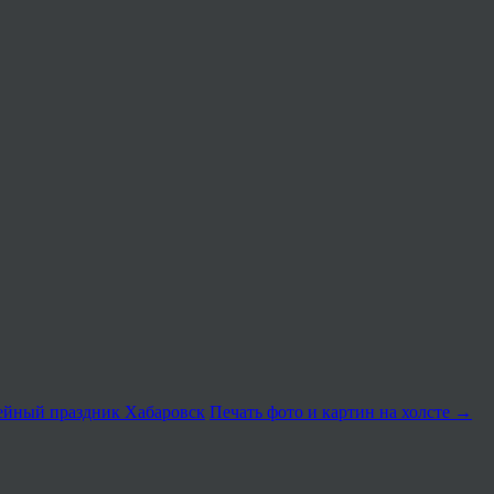
мейный праздник Хабаровск
Печать фото и картин на холсте
→