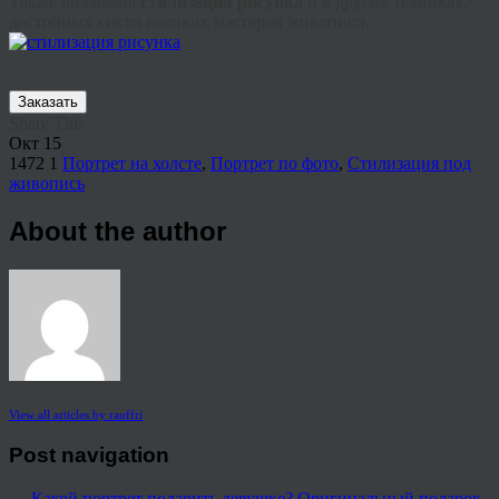
Также возможна
стилизация рисунка
и в других техниках,
достойных кисти великих мастеров живописи.
Заказать
Share This
Окт
15
1472
1
Портрет на холсте
,
Портрет по фото
,
Стилизация под
живопись
About the author
View all articles by rauffri
Post navigation
←
Какой портрет подарить девушке?
Оригинальный подарок