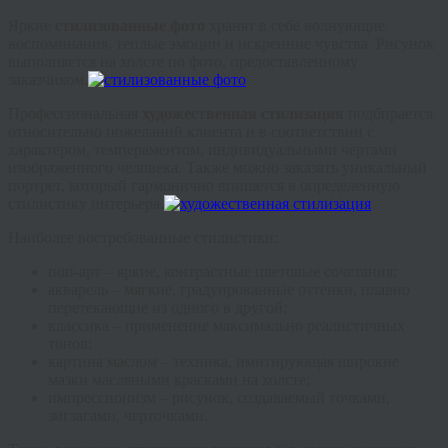
Яркие
стилизованные фото
хранят в себе волнующие
воспоминания, теплые эмоции и искренние чувства. Рисунок
выполняется на холсте по фото, предоставленному
заказчиком.
Профессиональная
художественная стилизация
подбирается
относительно пожеланий клиента и в соответствии с
характером, темпераментом, индивидуальными чертами
изображенного человека. Также можно заказать уникальный
портрет, который гармонично впишется в определенную
стилистику интерьера.
Наиболее востребованные стилистики:
поп-арт – яркие, контрастные цветовые сочетания;
акварель – мягкие, градуированные оттенки, плавно
перетекающие из одного в другой;
классика – применение максимально реалистичных
тонов;
картина маслом – техника, имитирующая широкие
мазки масляными красками на холсте;
импрессионизм – рисунок, создаваемый точками,
зигзагами, черточками.