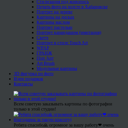
Стилизация под живопись
Печать фото на холсте в Хабаровске
Портрет на дереве
Картины на досках
Картины маслом
Портрет пастелью
Портрет карандашом (имитация)
Скетч
Портрет в стиле Touch Art
WPAP
ГРАНЖ
Поп Арт
Art Brush
Модульные картины
3D фигурка по фото
Идеи подарков
Контакты
Всем советую заказывать картины по фотографии
только в этой студии!
Ребята спасибо🙏 огромное за вашу работу❤ очень