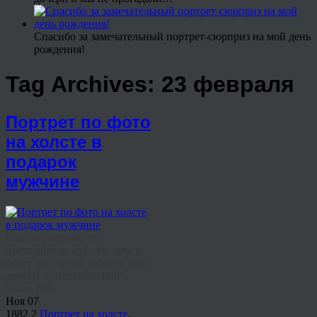
Спасибо за замечательный портрет-сюрприз на мой день
рождения!
Tag Archives:
23 февраля
Портрет по фото
на холсте в
подарок
мужчине
Еще не решили, что
преподнести коллеге, другу,
боссу по случаю юбилея или
другой знаменательной ...
Share This
Ноя
07
1882
2
Портрет на холсте
,