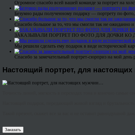
Огромное спасибо всей вашей команде за портрет на холс
Безумно рады полученному подарку — портрету по фото,
Спасибо большое за то, что мы смогли так не ожиданно
ЗАКАЗЫВАЛИ ПОРТРЕТ ПО ФОТО ДЛЯ ДОЧКИ КО ДН
Мы решили сделать ему подарок в виде исторической кар
Спасибо за замечательный портрет-сюрприз на мой день 
Настоящий портрет, для настоящи
Точность линий, мягкость в переходах тона и конечно самые 
Настоящий подарок, передающий живой взгляд и брутальност
Такой презент, скажет все за вас и не оставит равнодушной 
Заказать