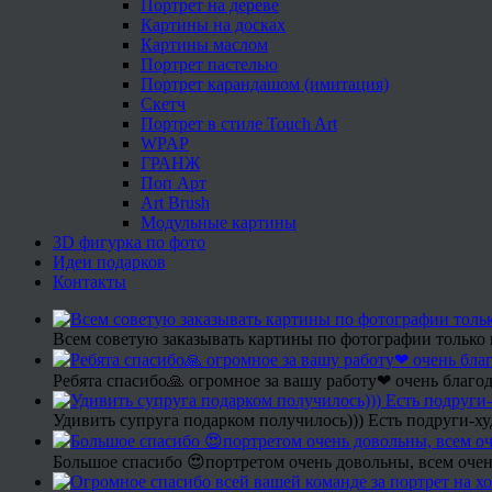
Портрет на дереве
Картины на досках
Картины маслом
Портрет пастелью
Портрет карандашом (имитация)
Скетч
Портрет в стиле Touch Art
WPAP
ГРАНЖ
Поп Арт
Art Brush
Модульные картины
3D фигурка по фото
Идеи подарков
Контакты
Всем советую заказывать картины по фотографии только 
Ребята спасибо🙏 огромное за вашу работу❤ очень благод
Удивить супруга подарком получилось))) Есть подруги-х
Большое спасибо 😍портретом очень довольны, всем очен