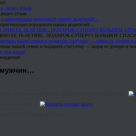
те!
 видео отзыв.
 и оригинально порадовать наших родителей…
Ю ЕЕ 18-ЛЕТИЯ!.. ПОДАРОК-СУПЕР!!!! БОЛЬШОЕ СПАС
тины нашей семьи и подарить статуэтку — шарж от дочери и мы 
рождения!
х мужчин…
светлые эмоции на всю жизнь! Для ценителей ручной работы…
ь мужской натуры…
даже самой искушенной персоны…