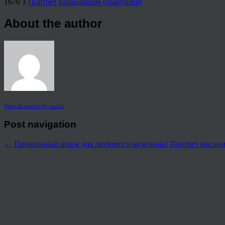
1676
1
Портрет карандашом (имитация)
About the author
View all articles by rauffri
Post navigation
←
Прикольный шарж для любимого мужчины!
Портрет маслом