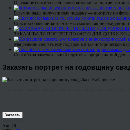
Огромное спасибо всей вашей команде за портрет на холс
Безумно рады полученному подарку — портрету по фото,
Спасибо большое за то, что мы смогли так не ожиданно
ЗАКАЗЫВАЛИ ПОРТРЕТ ПО ФОТО ДЛЯ ДОЧКИ КО ДН
Мы решили сделать ему подарок в виде исторической кар
Спасибо за замечательный портрет-сюрприз на мой день 
Заказать портрет на годовщину сва
Отличное решение для подарка на годовщину свадьбы в Хабар
Заказать
Share This
Авг
26