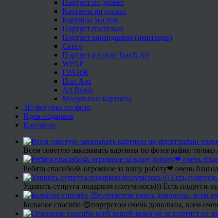
Портрет на дереве
Картины на досках
Картины маслом
Портрет пастелью
Портрет карандашом (имитация)
Скетч
Портрет в стиле Touch Art
WPAP
ГРАНЖ
Поп Арт
Art Brush
Модульные картины
3D фигурка по фото
Идеи подарков
Контакты
Всем советую заказывать картины по фотографии только 
Ребята спасибо🙏 огромное за вашу работу❤ очень благод
Удивить супруга подарком получилось))) Есть подруги-х
Большое спасибо 😍портретом очень довольны, всем очен