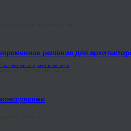
, что ещё пару лет назад казалось ...
современное решение для архитекто
ания наглядных моделей зданий, ...
аксессуарами
етстве вы мечтали о ...