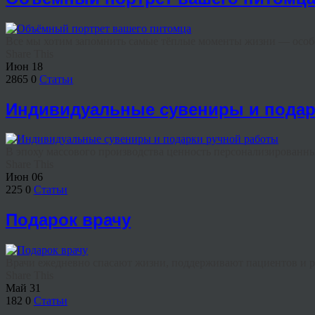
Все мы хотим запомнить самые тёплые моменты жизни — особен
Share This
Июн
18
2865
0
Статьи
Индивидуальные сувениры и подар
В эпоху массового производства ценность персонализированных
Share This
Июн
06
225
0
Статьи
Подарок врачу
Врачи ежедневно спасают жизни, поддерживают пациентов и ра
Share This
Май
31
182
0
Статьи