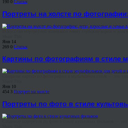
190
0
Статьи
Портреты на холсте по фотографии:
Искусство портретной живописи имеет глубокие корни и долгу
Share This
Янв
14
269
0
Статьи
Картины по фотографиям в стиле 
Создание картин по фотографии в мультяшном стиле — это удив
Share This
Янв
10
454
3
Портрет на холсте
Портреты по фото в стиле культо
Создание портретов по фото в стиле культовых фильмов — это 
Share This