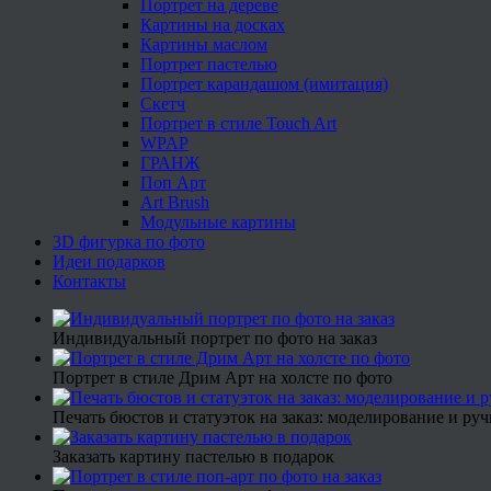
Портрет на дереве
Картины на досках
Картины маслом
Портрет пастелью
Портрет карандашом (имитация)
Скетч
Портрет в стиле Touch Art
WPAP
ГРАНЖ
Поп Арт
Art Brush
Модульные картины
3D фигурка по фото
Идеи подарков
Контакты
Индивидуальный портрет по фото на заказ
Портрет в стиле Дрим Арт на холсте по фото
Печать бюстов и статуэток на заказ: моделирование и руч
Заказать картину пастелью в подарок