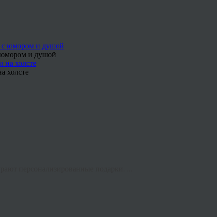
с юмором и душой
а холсте
рают персонализированные подарки. ...
а