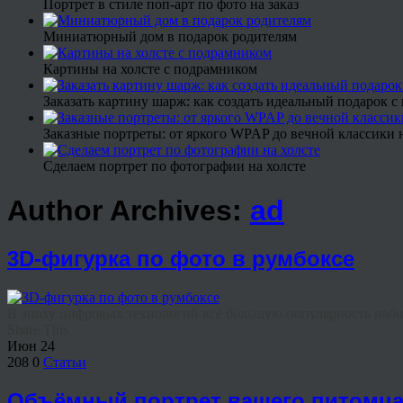
Портрет в стиле поп-арт по фото на заказ
Миниатюрный дом в подарок родителям
Картины на холсте с подрамником
Заказать картину шарж: как создать идеальный подарок 
Заказные портреты: от яркого WPAP до вечной классики н
Сделаем портрет по фотографии на холсте
Author Archives:
ad
3D-фигурка по фото в румбоксе
В эпоху цифровых технологий всё большую популярность наби
Share This
Июн
24
208
0
Статьи
Объёмный портрет вашего питомц