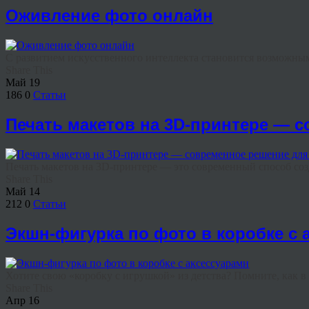
Оживление фото онлайн
С развитием искусственного интеллекта становится возможным то
Share This
Май
19
186
0
Статьи
Печать макетов на 3D-принтере — 
Печать макетов на 3D-принтере — это современный способ созд
Share This
Май
14
212
0
Статьи
Экшн-фигурка по фото в коробке с 
Хотите свою «коробку с игрушкой» из детства? Помните, как в д
Share This
Апр
16